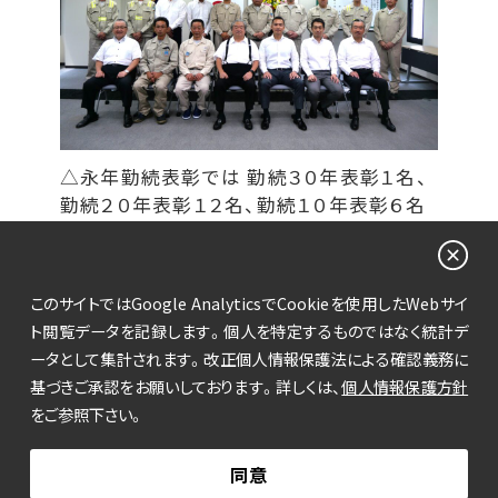
△永年勤続表彰では 勤続３０年表彰１名、
勤続２０年表彰１２名、勤続１０年表彰６名
合計１９名の方々が受彰されました。
このサイトではGoogle AnalyticsでCookieを使用したWebサイ
ト閲覧データを記録します。個人を特定するものではなく統計デ
前のページへ戻る
ータとして集計されます。改正個人情報保護法による確認義務に
基づきご承認をお願いしております。詳しくは、
個人情報保護方針
をご参照下さい。
個人情報保護方針
同意
Copyright©2011 Fujiki Kigyo Corporation All Reserved