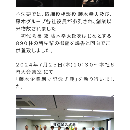
△法要では、取締役相談役 藤木幸夫及び、
藤木グループ各社役員が参列され、創業以
来物故されました
初代会長 故 藤木幸太郎をはじめとする
８９０柱の諸先輩の御霊を焼香と回向でご
供養致しました。
２０２４年７月２５日(木)１０：３０～本社６
階大会議室 にて
「藤木企業創立記念式典」を執り行いまし
た。