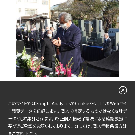
△ 藤木社長
このサイトではGoogle AnalyticsでCookieを使用したWebサイ
ト閲覧データを記録します。個人を特定するものではなく統計デ
前のページへ戻る
ータとして集計されます。改正個人情報保護法による確認義務に
基づきご承認をお願いしております。詳しくは、
個人情報保護方針
をご参照下さい。